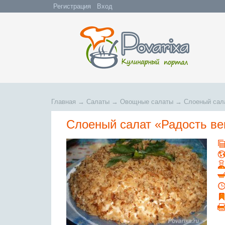
Регистрация
Вход
Главная
→
Салаты
→
Овощные салаты
→
Слоеный сал
Слоеный салат «Радость ве