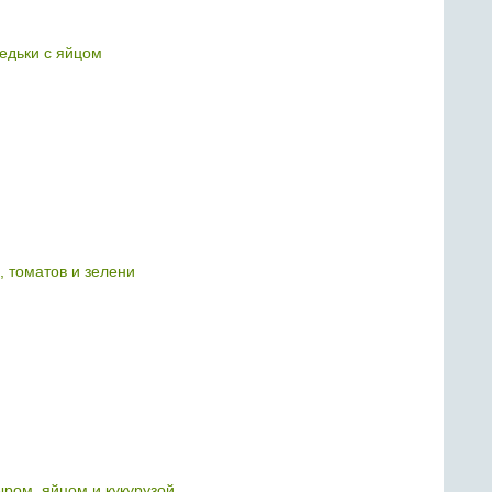
редьки с яйцом
, томатов и зелени
ыром, яйцом и кукурузой