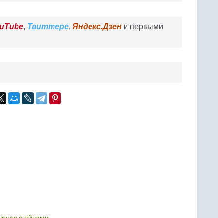
uTube
,
Твиттере
,
Яндекс.Дзен
и первыми
гурцов с яйцами