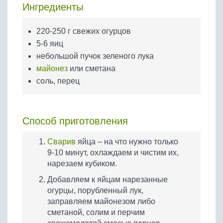
Бобовые
Ингредиенты
Яйца
220-250 г свежих огурцов
Крупы
5-6 яиц
небольшой пучок зеленого лука
майонез
или сметана
соль, перец
Способ приготовления
Сварив
яйца – на что нужно только
9-10 минут, охлаждаем и чистим их,
нарезаем кубиком.
Добавляем к яйцам нарезанные
огурцы, порубленный лук,
заправляем майонезом либо
сметаной, солим и перчим