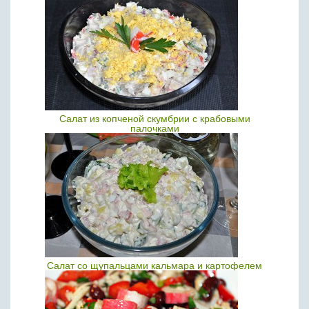
Салат из копченой скумбрии с крабовыми
палочками
Салат со щупальцами кальмара и картофелем