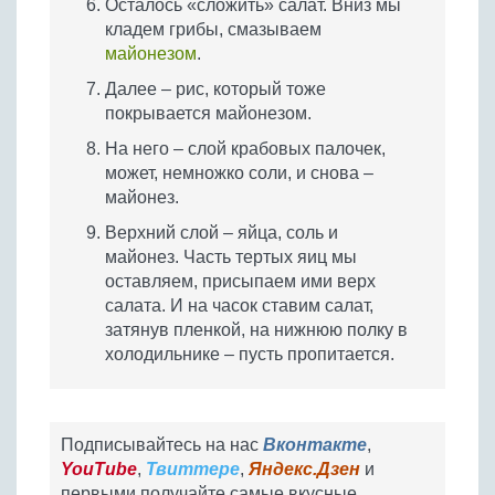
Осталось «сложить» салат. Вниз мы
кладем грибы, смазываем
майонезом
.
Далее – рис, который тоже
покрывается майонезом.
На него – слой крабовых палочек,
может, немножко соли, и снова –
майонез.
Верхний слой – яйца, соль и
майонез. Часть тертых яиц мы
оставляем, присыпаем ими верх
салата. И на часок ставим салат,
затянув пленкой, на нижнюю полку в
холодильнике – пусть пропитается.
Подписывайтесь на нас
Вконтакте
,
YouTube
,
Твиттере
,
Яндекс.Дзен
и
первыми получайте самые вкусные