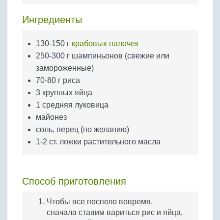
Бобовые
Ингредиенты
Яйца
Крупы
130-150 г
крабовых палочек
250-300 г шампиньонов (свежие или
замороженные)
70-80 г риса
3 крупных яйца
1 средняя луковица
майонез
соль, перец (по желанию)
1-2 ст. ложки растительного масла
Способ приготовления
Чтобы все поспело вовремя,
сначала ставим вариться рис и яйца,