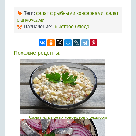
Теги:
салат с рыбными консервами
,
салат
с анчоусами
Назначение:
быстрое блюдо
Похожие рецепты:
Салат из рыбных консервов с редисом