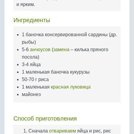
Бобовые
и ярким.
Яйца
Ингредиенты
Крупы
1 баночка консервированной сардины (др.
рыбы)
5-6
анчоусов
(
замена
– килька пряного
посола)
3-4 яйца
1 маленькая баночка кукурузы
50-70 г риса
1 маленькая
красная луковица
майонез
Способ приготовления
Сначала
отвариваем
яйца и рис, рис