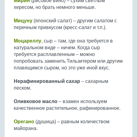
Мирин
(рисовое вино) – сухим светлым
хересом, но брать немного меньше.
Мицуну
(японский салат) – другим салатом с
перечным привкусом (кресс-салат и т.п.).
Моцареллу
, сыр – там, где она требуется в
натуральном виде – ничем. Когда сыр
требуется расплавленным – можно
попробовать заменить Тильзитером или другим
плавящимся сыром, но это уже иной вкус.
Нерафинированный сахар
– сахарным
песком.
Оливковое масло
– взамен используем
качественное растительное, рафинированное.
Орегано
(душица) – равным количеством
майорана.