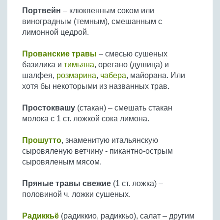
Портвейн
– клюквенным соком или
виноградным (темным), смешанным с
лимонной цедрой.
Прованские травы
– смесью сушеных
базилика и
тимьяна
, орегано (душица) и
шалфея,
розмарина
,
чабера
, майорана. Или
хотя бы некоторыми из названных трав.
Простоквашу
(стакан) – смешать стакан
молока с 1 ст. ложкой сока лимона.
Прошутто
, знаменитую итальянскую
сыровяленую ветчину - пикантно-острым
сыровяленым мясом.
Пряные травы свежие
(1 ст. ложка) –
половиной ч. ложки сушеных.
Радиккьё
(радиккио, радиккьо), салат – другим