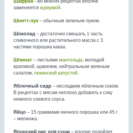
Шафран
- во многих рецептах вполне
заменяется
куркумой
.
Шнитт-лук
– обычным зеленым луком.
Шоколад
– достаточно смешать 1 часть
сливочного или растительного масла с 3
частями порошка какао.
Шпинат
– листьями
мангольда
, молодой
крапивой, щавелем, нейтральным зеленым
салатом,
пекинской капустой
.
Яблочный сидр
– несладким яблочным соком.
В рецептах с мясом неплохо добавить к соку
немного соевого соуса.
Яйцо
– 15 граммами яичного порошка или 45 г
– меланжа.
Японский рис для суши
– вполне подойдет