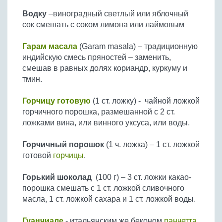
Водку
–виноградный светлый или яблочный
сок смешать с соком лимона или лаймовым
Гарам масала
(Garam masala) – традиционную
индийскую смесь пряностей – заменить,
смешав в равных долях кориандр, куркуму и
тмин.
Горчицу готовую
(1 ст. ложку) - чайной ложкой
горчичного порошка, размешанной с 2 ст.
ложками вина, или винного уксуса, или воды.
Горчичный порошок
(1 ч. ложка) – 1 ст. ложкой
готовой
горчицы
.
Горький шоколад
(100 г) – 3 ст. ложки какао-
порошка смешать с 1 ст. ложкой сливочного
масла, 1 ст. ложкой сахара и 1 ст. ложкой воды.
Гуанчиале
- итальянским же беконом
панчетта
.