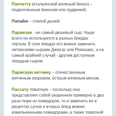
Панчетту
(итальянский вяленый бекон) –
подкопченным беконом или грудинкой.
Папайю
– спелой дыней.
Пармезан
- не самый дешевый сыр. Чаще
всего он используется в разных блюдах
тертым. В этих блюдах его можно заменить
литовскими сырами Джюгас или Рокишкис, а на
самый крайний случай - другим доступным
твердым сыром.
Пармскую ветчину
– отечественным
копченым окороком, острым вяленым мясом.
Пассату
томатную – поскольку она
представляет собой уваренное примерно в два
раза пюре из помидоров, то и заменить ее в
рецептах супов и вторых блюд можно
измельченными помидорами, а также томатной