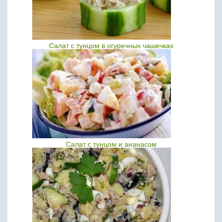
Салат с тунцом в огуречных чашечках
Салат с тунцом и ананасом