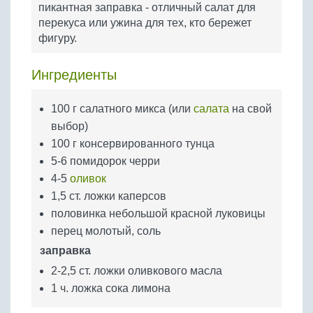
пикантная заправка - отличный салат для
Бобовые
перекуса или ужина для тех, кто бережет
Яйца
фигуру.
Крупы
Ингредиенты
100 г салатного микса (или
салата
на свой
выбор)
100 г консервированного тунца
5-6 помидорок черри
4-5
оливок
1,5 ст. ложки каперсов
половинка небольшой красной луковицы
перец молотый, соль
заправка
2-2,5 ст. ложки оливкового масла
1 ч. ложка сока лимона