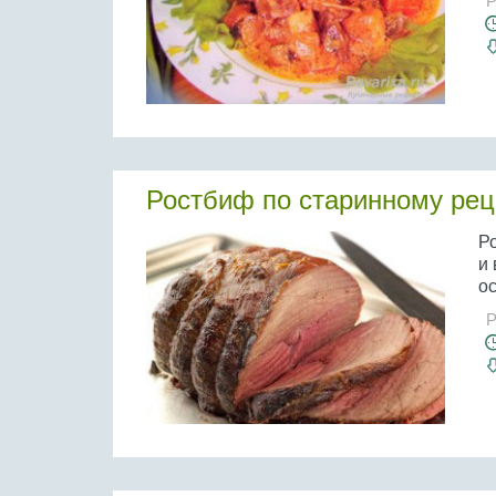
Р
Ростбиф по старинному рец
Р
и 
ос
Р