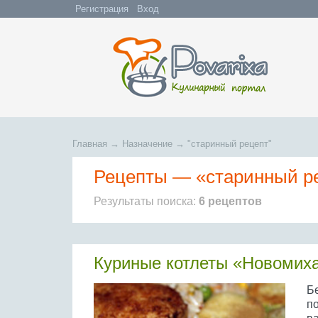
Регистрация
Вход
Главная
→
Назначение → "старинный рецепт"
Рецепты — «старинный р
Результаты поиска:
6 рецептов
Куриные котлеты «Новомих
Б
п