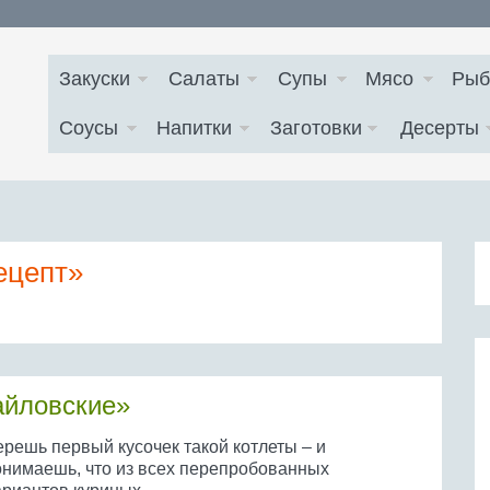
Закуски
Салаты
Супы
Мясо
Рыб
Соусы
Напитки
Заготовки
Десерты
ецепт»
айловские»
ерешь первый кусочек такой котлеты – и
онимаешь, что из всех перепробованных