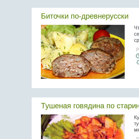
Биточки по-древнерусски
Ч
се
ср
Р
Тушеная говядина по стари
К
т
мя