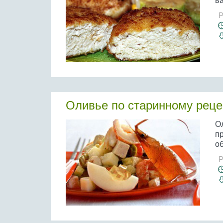
ва
Р
Оливье по старинному реце
Ол
п
об
Р