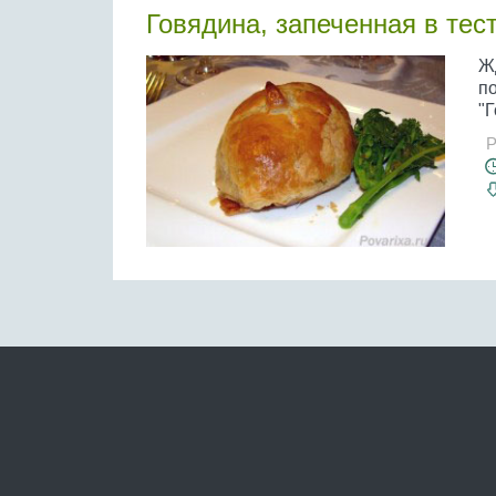
Говядина, запеченная в тес
Жд
п
"Г
Р