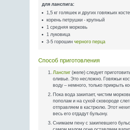
для ланспига:
1,5 кг голяшек и других говяжьих кост
корень петрушки - крупный
1 средняя морковь
1 луковица
3-5 горошин
черного перца
Способ приготовления
Ланспиг
(желе) следует приготовить
оливье. Это несложно. Говяжьи ко
воду – немного, только прикрыть ко
Пока вода закипает, чистим морков
пополам и на сухой сковороде слег
отправляем в кастрюлю. Этот нехи
весь его отдадут бульону.
Снимаем пену с закипевшего бульо
самом малом огне оставляем варить