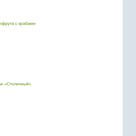
йпфрута с крабами
ье «Столичный»