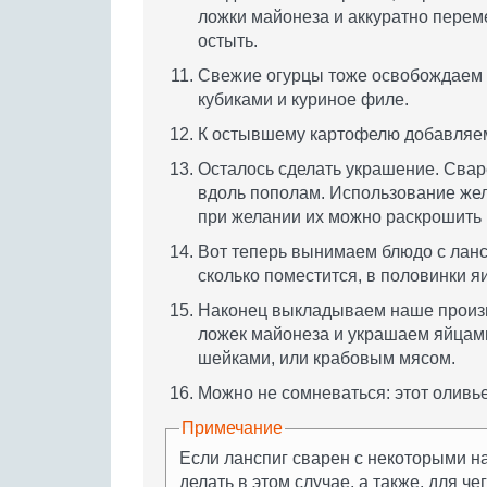
ложки майонеза и аккуратно перем
остыть.
Свежие огурцы тоже освобождаем 
кубиками и куриное филе.
К остывшему картофелю добавляе
Осталось сделать украшение. Свар
вдоль пополам. Использование жел
при желании их можно раскрошить 
Вот теперь вынимаем блюдо с ланс
сколько поместится, в половинки я
Наконец выкладываем наше произв
ложек майонеза и украшаем яйцам
шейками, или крабовым мясом.
Можно не сомневаться: этот оливье
Примечание
Если ланспиг сварен с некоторыми н
делать в этом случае, а также, для ч