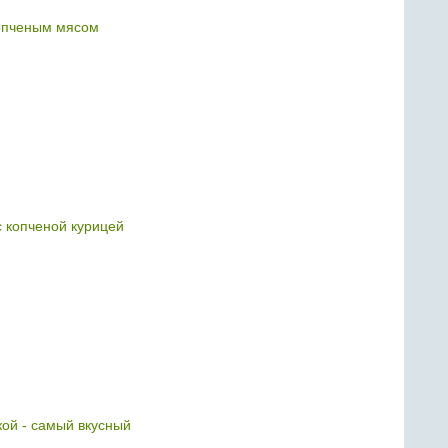
опченым мясом
с копченой курицей
кой - самый вкусный