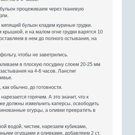
 бульон процеживаем через тканевую
рли.
в кипящий бульон кладем куриные грудки.
 крышкой, и на малом огне грудки варятся 10
 оставляем в нем до полного остывания, на
фольгу, чтобы не заветрились.
аливаем в плоскую посудину слоем 20-25 мм
застывания на 4-6 часов. Ланспиг
ивье.
 как обычно, до готовности.
арезается горячим. А это значит, что к
же должны измельчить каперсы, освободить
ринованные огурцы, а оливки превратить в
ой водой, чистим, нарезаем кубиками,
ными огурцами и оливками, добавляем 2 ст.