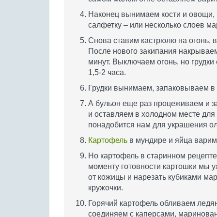
Наконец вынимаем кости и овощи,
салфетку – или несколько слоев ма
Снова ставим кастрюлю на огонь, 
После нового закипания накрываем
минут. Выключаем огонь, но грудки
1,5-2 часа.
Грудки вынимаем, запаковываем в 
А бульон еще раз процеживаем и з
и оставляем в холодном месте для 
понадобится нам для украшения ол
Картофель
в мундире и яйца варим,
Но картофель в старинном рецепте н
моменту готовности картошки мы у
от кожицы и нарезать кубиками ма
кружочки.
Горячий картофель обливаем ледян
соединяем с каперсами, маринован