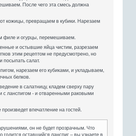
ешиваем. После чего эта смесь должна
от кожицы, превращаем в кубики. Нарезаем
м филе и огурцы, перемешиваем.
енные и остывшие яйца чистим, разрезаем
тков этим рецептом не предусмотрено, но
и посыпать салат.
пигом, нарезаем его кубиками, и укладываем,
ичных белков.
едение в салатницу, кладем сверху пару
и с ланспигом - и отваренными раковыми
 произведет впечатление на гостей.
арушениями, он не будет прозрачным. Что
его годится оставшийся ланспиг – вы узнаете в