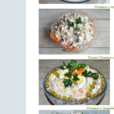
Оливье с к
Салат Оливье 
Оливье с индей