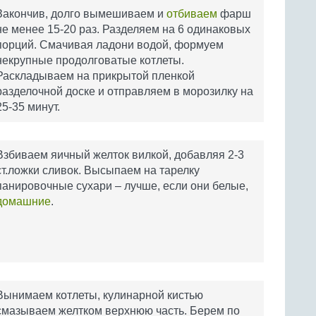
Закончив, долго вымешиваем и
отбиваем
фарш
не менее 15-20 раз. Разделяем на 6 одинаковых
порций. Смачивая ладони водой, формуем
некрупные продолговатые котлеты.
Раскладываем на прикрытой пленкой
разделочной доске и отправляем в морозилку на
25-35 минут.
Взбиваем яичный желток вилкой, добавляя 2-3
ст.ложки сливок. Высыпаем на тарелку
панировочные сухари – лучше, если они белые,
домашние
.
Вынимаем котлеты, кулинарной кистью
смазываем желтком верхнюю часть. Берем по