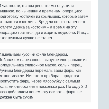
В частности, в этом рецепте мы опустили
лишнюю, по нынешним временам, операцию:
подготовку косточек из крылышек, которые затем
втыкаются в котлеты. Вряд ли кто-то станет есть
котлету, держа за косточку – а время на эту
операцию тратится, да и жарить неудобно. И вкус
с косточками лучше не станет.
Измельчаем кусочки филе блендером.
Добавляем нарезанное, вынутое еще раньше из
холодильника сливочное масло, соль и перец.
Ручным блендером перемалываем фарш как
можно мельче. Нет этого прибора - придется
пропустить фарш через мясорубку с самыми
малыми отверстиями несколько раз. По ходу 2-3
раза добавляем понемногу сливок – фарш не
должен быть сухим.