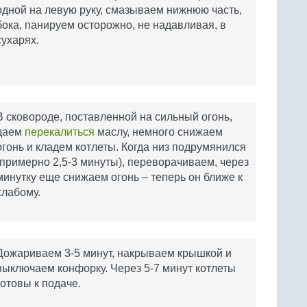
одной на левую руку, смазываем нижнюю часть,
бока, панируем осторожно, не надавливая, в
сухарях.
В сковороде, поставленной на сильный огонь,
даем
перекалиться
маслу, немного снижаем
огонь и кладем котлеты. Когда низ подрумянился
(примерно 2,5-3 минуты), переворачиваем, через
минутку еще снижаем огонь – теперь он ближе к
слабому.
Дожариваем 3-5 минут, накрываем крышкой и
выключаем конфорку. Через 5-7 минут котлеты
готовы к подаче.