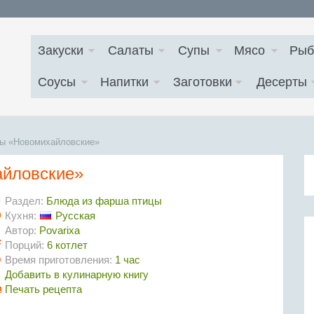
Закуски
Салаты
Супы
Мясо
Рыб
Соусы
Напитки
Заготовки
Десерты
ты «Новомихайловские»
айловские»
Раздел:
Блюда из фарша птицы
Кухня:
Русская
Автор:
Povarixa
Порций:
6 котлет
Время приготовления:
1 час
Добавить в кулинарную книгу
Печать рецепта