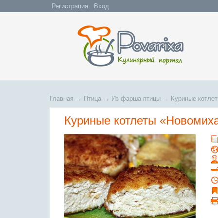
Регистрация
Вход
Главная
→
Птица
→
Из фарша птицы
→
Куриные котле
Куриные котлеты «Новомих