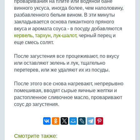
проваривания на плите или водяной бане
Бобовые
винного уксуса, иногда более, чем наполовину,
Яйца
разбавленного белым вином. В эти минуты
закладывается основа пикантного пряного
Крупы
вкуса и аромата соуса - в посуду добавляются
кервель
,
тархун
,
лук-шалот
, черный перец и
еще смесь солят.
После загустения все процеживают, по вкусу
или оставляют зелень и лук, тщательно
перетерев, или же удаляют их из посуды.
После этого все снова нагревают, непрерывно
помешивая, вводят сырые яичные желтки и
растопленное сливочное масло, проваривают
соус до загустения.
Смотрите также: