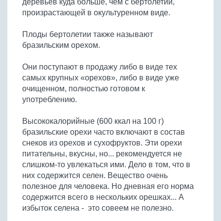
деревьев куда больше, чем с бертолетии,
Бобовые
произрастающей в окультуренном виде.
Яйца
Плоды бертолетии также называют
Крупы
бразильским орехом.
Они поступают в продажу либо в виде тех
самых крупных «орехов», либо в виде уже
очищенном, полностью готовом к
употреблению.
Высококалорийные (600 ккал на 100 г)
бразильские орехи часто включают в состав
снеков из орехов и сухофруктов. Эти орехи
питательны, вкусны, но... рекомендуется не
слишком-то увлекаться ими. Дело в том, что в
них содержится селен. Вещество очень
полезное для человека. Но дневная его норма
содержится всего в нескольких орешках... А
избыток селена - это совеем не полезно.