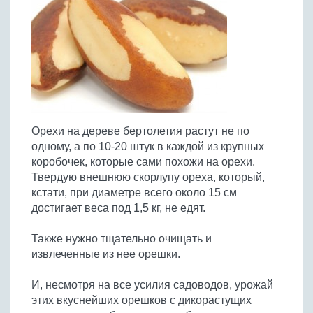
Птица
Холодные супы
Из яиц и другие
Отварное мясо
Жареная рыба
Вся птица
Супы-пюре
Овощи
Запеченное мясо
Отварная и паровая
Молочные супы
Жареная птица
Все овощи
Тушеное мясо
Выпечка
Запеченная рыба
Сладкие супы
Отварная птица
Из мясного фарша
Жареные овощи
Вся выпечка
Тушеная рыба
Соусы
Запеченная птица
Из субпродуктов
Отварные овощи
Из рыбного фарша
Торты и пирожные
Все соусы
Тушеная птица
Напитки
Из мясопродуктов
Тушеные овощи
Орехи на дереве бертолетия растут не по
Морепродукты
Пироги и пирожки
Из фарша птицы
Соусы к мясу
Все напитки
одному, а по 10-20 штук в каждой из крупных
Запеченные овощи
Заготовки
Суши и роллы
Кексы и маффины
Из субпродуктов птицы
коробочек, которые сами похожи на орехи.
Соусы к рыбе
Алкогольные напитки
Все заготовки
Печенье и булочки
Десерты
Твердую внешнюю скорлупу ореха, который,
Соусы к овощам
Безалкогольные напитки
кстати, при диаметре всего около 15 см
Блины и оладьи
Ягоды и фрукты
Конфеты и сладости
Другие соусы
Ещё...
достигает веса под 1,5 кг, не едят.
Пиццы
Овощи
Десерты
Молочные продукты
Также нужно тщательно очищать и
Кремы
Грибы
извлеченные из нее орешки.
Пельмени, вареники
Другие заготовки
Макароны
И, несмотря на все усилия садоводов, урожай
Грибы
этих вкуснейших орешков с дикорастущих