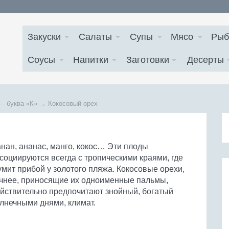
Закуски
Салаты
Супы
Мясо
Рыб
Соусы
Напитки
Заготовки
Десерты
 - буква
«К»
→
Кокосовый орех
нан, ананас, манго, кокос… Эти плоды
социируются всегда с тропическими краями, где
мит прибой у золотого пляжа. Кокосовые орехи,
чнее, приносящие их одноименные пальмы,
йствительно предпочитают знойный, богатый
лнечными днями, климат.