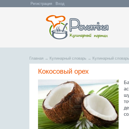
Регистрация
Вход
Главная
→
Кулинарный словарь
→
Кулинарный словарь
Кокосовый орех
Ба
ас
шу
то
де
со