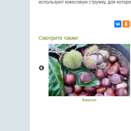
используют кокосовую стружку, для котор
Смотрите также:
кий орех
Каштан