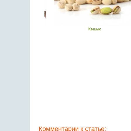
е орехи
Кешью
Комментарии к статье: