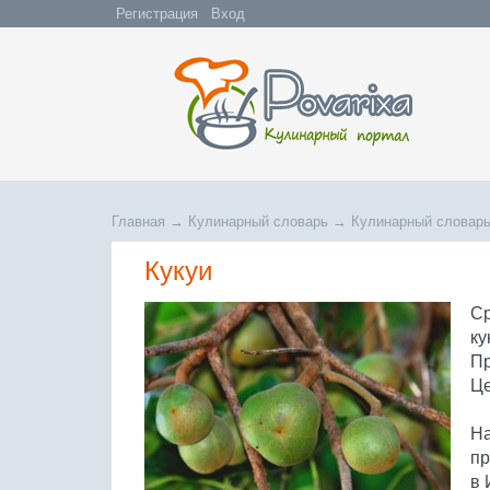
Регистрация
Вход
Главная
→
Кулинарный словарь
→
Кулинарный словарь
Кукуи
Ср
ку
Пр
Це
На
пр
в 