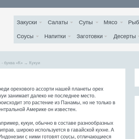
Закуски
Салаты
Супы
Мясо
Рыб
Соусы
Напитки
Заготовки
Десерты
 - буква
«К»
→
Кукуи
еди орехового ассорти нашей планеты орех
куи занимает далеко не последнее место.
оисходит это растение из Панамы, но не только в
нтральной Америке он известен.
пример, кукуи, обычно в составе разнообразных
иправ, широко используется в гавайской кухне. А
Индонезии с ними готовят соусы, отличающиеся