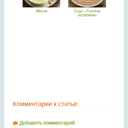
соус
Айоли
Соус «Тысяча
М
островов»
Комментарии к статье:
Добавить комментарий