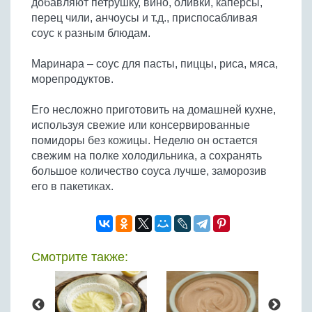
добавляют петрушку, вино, оливки, каперсы,
Бобовые
перец чили, анчоусы и т.д., приспосабливая
Яйца
соус к разным блюдам.
Крупы
Маринара – соус для пасты, пиццы, риса, мяса,
морепродуктов.
Его несложно приготовить на домашней кухне,
используя свежие или консервированные
помидоры без кожицы. Неделю он остается
свежим на полке холодильника, а сохранять
большое количество соуса лучше, заморозив
его в пакетиках.
Смотрите также: