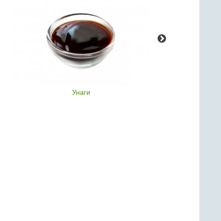
Унаги
Б