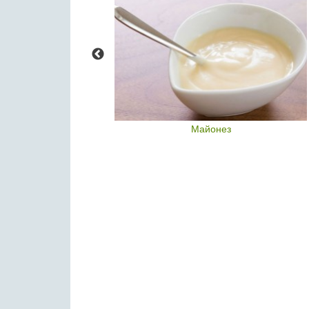
а островов»
Майонез