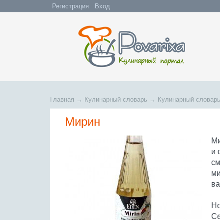
Регистрация
Вход
Главная
→
Кулинарный словарь
→
Кулинарный словарь
Мирин
Ми
и 
см
ми
ва
Но
Се