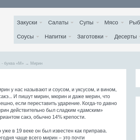
Закуски
Салаты
Супы
Мясо
Рыб
Соусы
Напитки
Заготовки
Десерты
 - буква
«М»
→
Мирин
рин у нас называют и соусом, и уксусом, и вином,
сакэ... И пишут мирин, мюрин и даже мерин, что
ешно, если переставить ударение. Когда-то давно
рин действительно был сладким «дамским»
риантом сакэ, обычно 14% крепости.
 уже в 19 веке он был известен как приправа.
годня чаще всего мирин – это почти