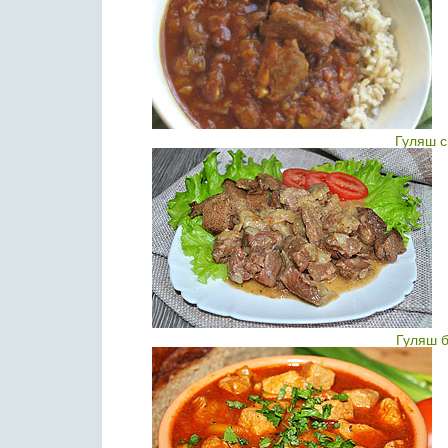
Гуляш с
Гуляш б