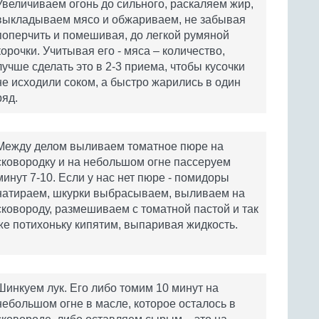
Увеличиваем огонь до сильного, раскаляем жир,
выкладываем мясо и обжариваем, не забывая
поперчить и помешивая, до легкой румяной
корочки. Учитывая его - мяса – количество,
лучше сделать это в 2-3 приема, чтобы кусочки
не исходили соком, а быстро жарились в один
ряд.
Между делом выливаем томатное пюре на
сковородку и на небольшом огне пассеруем
минут 7-10. Если у нас нет пюре - помидоры
натираем, шкурки выбрасываем, выливаем на
сковороду, размешиваем с томатной пастой и так
же потихоньку кипятим, выпаривая жидкость.
Шинкуем лук. Его либо томим 10 минут на
небольшом огне в масле, которое осталось в