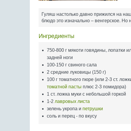
Гуляш настолько давно прижился на наши
блюдо это изначально – венгерское. Но н
Ингредиенты
750-800 г мякоти говядины, лопатки и
задней ноги
100-150 г свиного сала
2 средние луковицы (150 г)
100 г томатного пюре (или 2-3 ст. ложк
томатной пасты
плюс 2-3 помидора)
1 ст. ложка муки с небольшой горкой
1-2
лавровых листа
зелень укропа и
петрушки
соль и перец - по вкусу