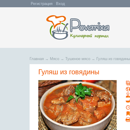
Регистрация
Вход
Главная
→
Мясо
→
Тушеное мясо
→
Гуляш из говядины
Гуляш из говядины