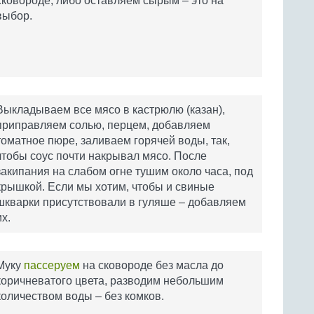
сковороде, либо оставляем сырым – это на
выбор.
Выкладываем все мясо в кастрюлю (казан),
приправляем солью, перцем, добавляем
томатное пюре, заливаем горячей воды, так,
чтобы соус почти накрывал мясо. После
закипания на слабом огне тушим около часа, под
крышкой. Если мы хотим, чтобы и свиные
шкварки присутствовали в гуляше – добавляем
их.
Муку
пассеруем
на сковороде без масла до
коричневатого цвета, разводим небольшим
количеством воды – без комков.