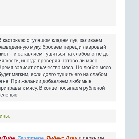
В кастрюлю с гуляшом кладем лук, заливаем
разведенную муку, бросаем перец и лавровый
лист – и оставляем тушиться на слабом огне до
мягкости, иногда проверяя, готово ли мясо.
Время зависит от качества мяса. Но любое мясо
будет мягким, если долго тушить его на слабом
огне. При желании добавляем любимые
приправы к мясу. В конце посыпаем рубленой
зеленью.
нины
.
uTube
,
Твиттере
,
Яндекс.Дзен
и первыми