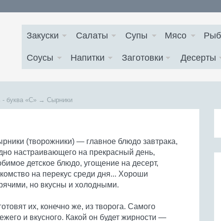
Закуски
Салаты
Супы
Мясо
Рыб
Соусы
Напитки
Заготовки
Десерты
 - буква
«С»
→
Сырники
рники (творожники) — главное блюдо завтрака,
дно настраивающего на прекрасный день,
бимое детское блюдо, угощение на десерт,
комство на перекус среди дня... Хороши
рячими, но вкусны и холодными.
готовят их, конечно же, из творога. Самого
ежего и вкусного. Какой он будет жирности —