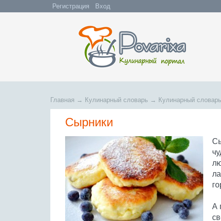
Регистрация
Вход
Главная
→
Кулинарный словарь
→
Кулинарный словарь
Сырники
Сы
чу
лю
ла
го
А 
св