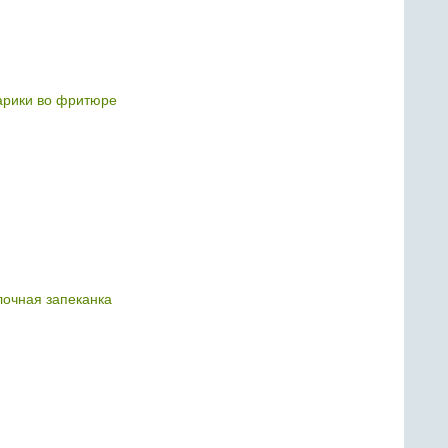
рики во фритюре
очная запеканка