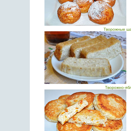
Творожные ша
Творожно-ябл