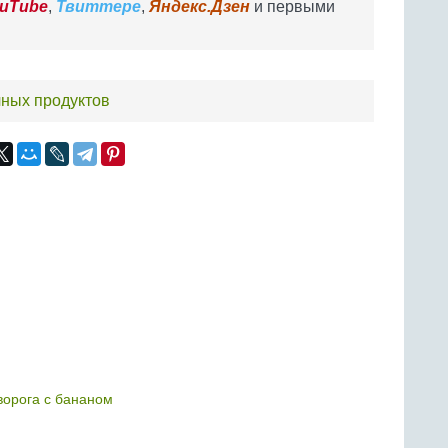
uTube
,
Твиттере
,
Яндекс.Дзен
и первыми
чных продуктов
ворога с бананом