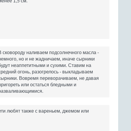
менее 1,5 см.
В сковороду наливаем подсолнечного масла -
немного, но и не жадничаем, иначе сырники
будут неаппетитными и сухими. Ставим на
средний огонь, разогрелось - выкладываем
сырники. Вовремя переворачиваем, не давая
пригореть или остаться бледными и
разваливающимися.
ети любят также с вареньем, джемом или