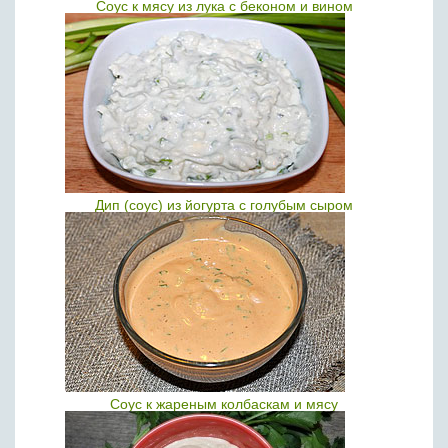
Соус к мясу из лука с беконом и вином
Дип (соус) из йогурта с голубым сыром
Соус к жареным колбаскам и мясу