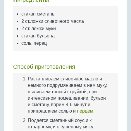
Бобовые
Яйца
стакан сметаны
Крупы
2 ст.ложки сливочного масла
2 ст. ложки муки
стакан бульона
соль, перец
Способ приготовления
Растапливаем сливочное масло и
немного подрумяниваем в нем муку,
выливаем тонкой струйкой, при
интенсивном помешивании, бульон
и сметану, варим 4-6 минут и
приправляем солью и
перцем
.
Подается сметанный соус и к
отварному, и к тушеному мясу.