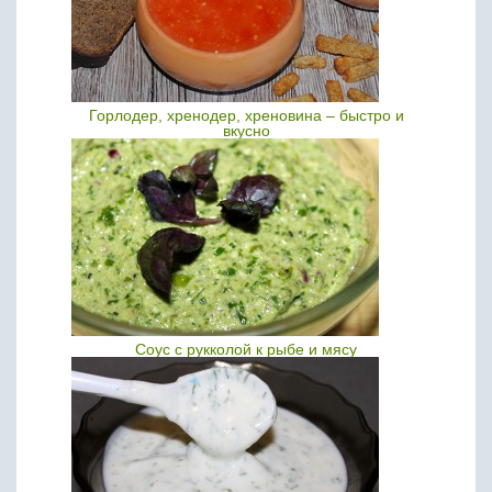
Горлодер, хренодер, хреновина – быстро и
вкусно
Соус с рукколой к рыбе и мясу