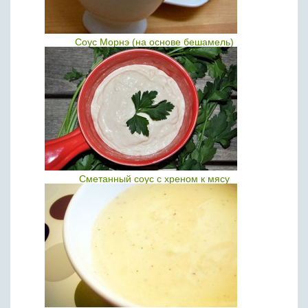
Соус Морнэ (на основе бешамель)
Сметанный соус с хреном к мясу