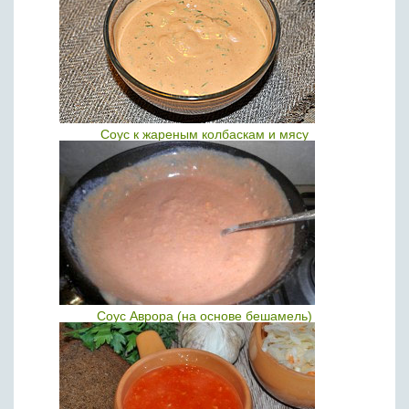
Соус к жареным колбаскам и мясу
Соус Аврора (на основе бешамель)