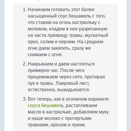
Начинаем готовить этот более
насыщенный соус бешамель с того,
что ставим на огонь кастрюльку с
молоком, кладем в нее разрезанную
на части луковицу, травы, мускатный
орех, солим и перчим. На среднем
огне даем закипеть, сразу же
снимаем с огня.
Накрываем и даем настояться
примерно час. После чего
процеживаем через сито, протирая
лук и травы. Лавровый лист,
естественно, выкидывается.
Вот теперь, как в основном варианте
соуса бешамел
ь, растапливаем
масло в кастрюльке, добавляем муку
и наше молоко с протертыми
травками, орехом и луком.