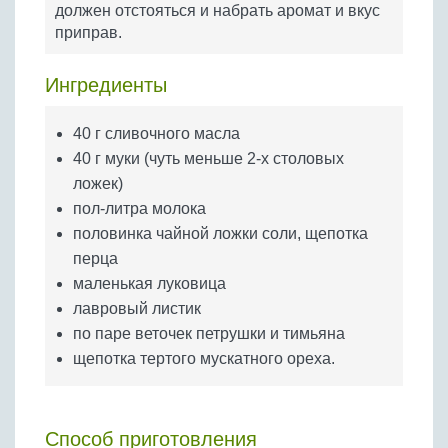
должен отстояться и набрать аромат и вкус
Бобовые
приправ.
Яйца
Крупы
Ингредиенты
40 г сливочного масла
40 г муки (чуть меньше 2-х столовых
ложек)
пол-литра молока
половинка чайной ложки соли, щепотка
перца
маленькая луковица
лавровый листик
по паре веточек петрушки и тимьяна
щепотка тертого мускатного ореха.
Способ приготовления