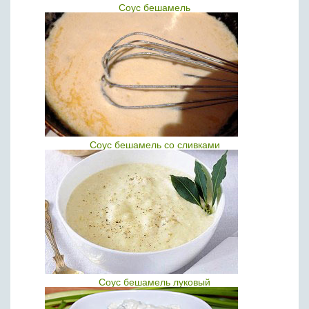
Соус бешамель
Соус бешамель со сливками
Соус бешамель луковый