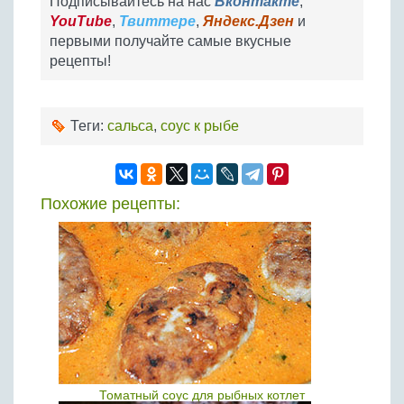
Подписывайтесь на нас
Вконтакте
,
YouTube
,
Твиттере
,
Яндекс.Дзен
и
первыми получайте самые вкусные
рецепты!
Теги:
сальса
,
соус к рыбе
Похожие рецепты:
Томатный соус для рыбных котлет