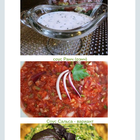
соус Ранч (рэнч)
Соус Сальса - вариант