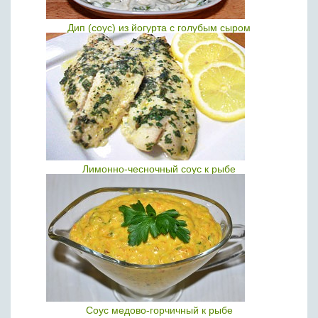
Дип (соус) из йогурта с голубым сыром
Лимонно-чесночный соус к рыбе
Соус медово-горчичный к рыбе