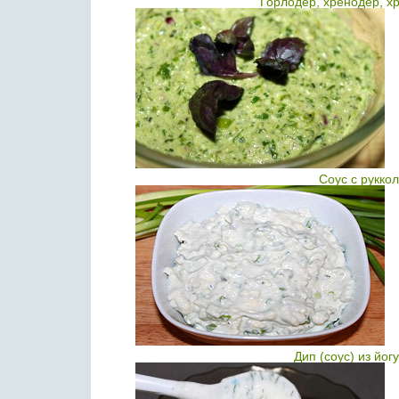
Горлодер, хренодер, х
Соус с рукко
Дип (соус) из йо