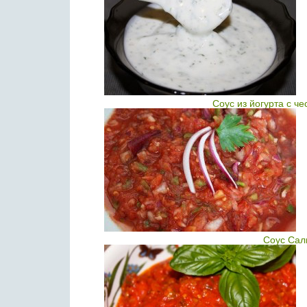
Соус из йогурта с ч
Соус Сал