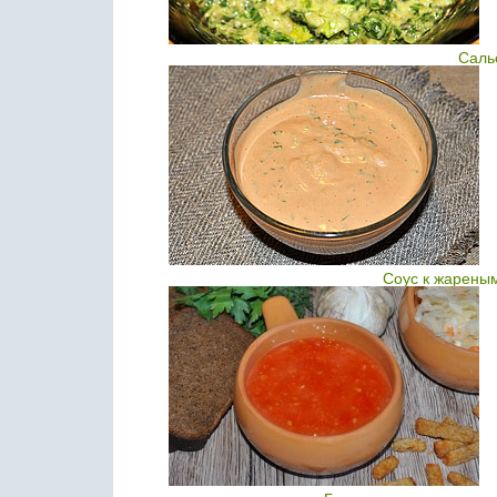
Саль
Соус к жарены