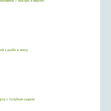
реновина – быстро и вкусно
лой к рыбе и мясу
гурта с голубым сыром