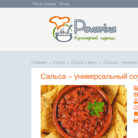
Регистрация
Вход
Главная
→
Соусы
→
Соусы к мясу
→
Сальса – универс
Сальса – универсальный со