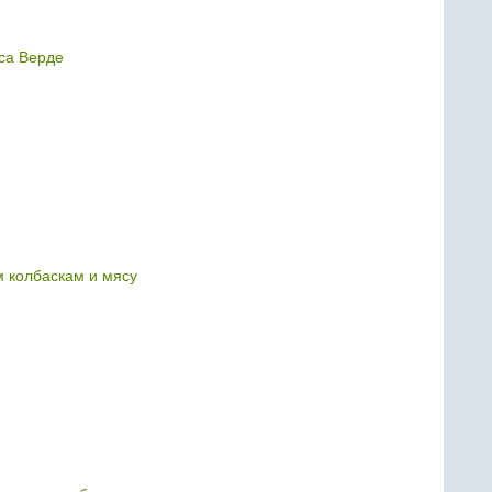
са Верде
м колбаскам и мясу