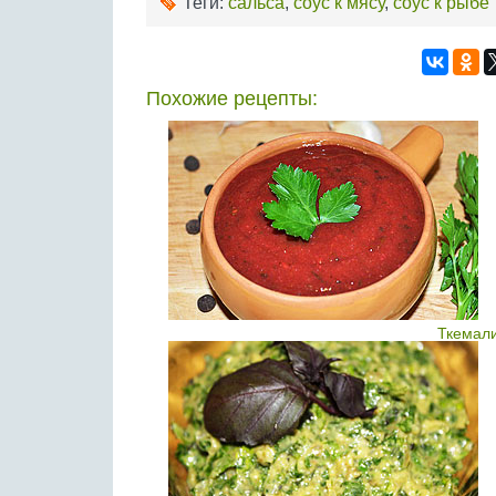
Теги:
сальса
,
соус к мясу
,
соус к рыбе
Похожие рецепты:
Ткемал