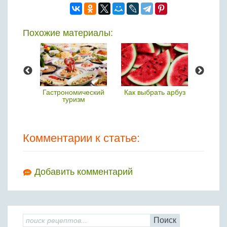
Похожие материалы:
енить
Гастрономический
Как выбрать арбуз
Как
ы в
туризм
раздел
тах
Комментарии к статье:
Добавить комментарий
Поиск