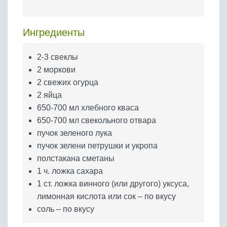
Бобовые
Яйца
Ингредиенты
Крупы
2-3 свеклы
2 моркови
2 свежих огурца
2 яйца
650-700 мл хлебного кваса
650-700 мл свекольного отвара
пучок зеленого лука
пучок зелени петрушки и укропа
полстакана сметаны
1 ч. ложка сахара
1 ст. ложка винного (или другого) уксуса,
лимонная кислота или сок – по вкусу
соль – по вкусу