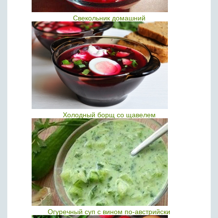
Свекольник домашний
Холодный борщ со щавелем
Огуречный суп с вином по-австрийски