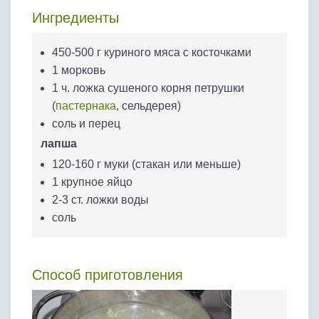
Бобовые
Ингредиенты
Яйца
Крупы
450-500 г куриного мяса с косточками
1 морковь
1 ч. ложка сушеного корня петрушки
(
пастернака
, сельдерея)
соль и перец
лапша
120-160 г муки (стакан или меньше)
1 крупное яйцо
2-3 ст. ложки воды
соль
Способ приготовления