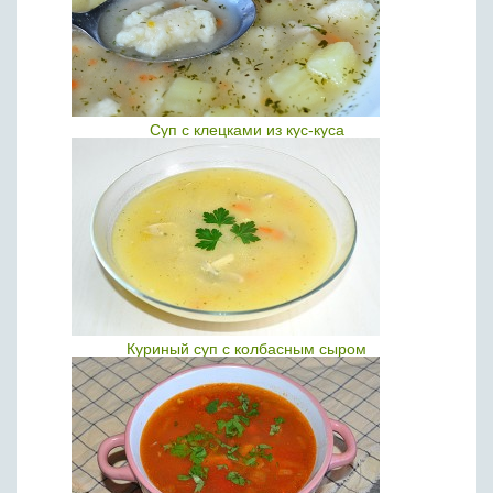
Суп с клецками из кус-куса
Куриный суп с колбасным сыром