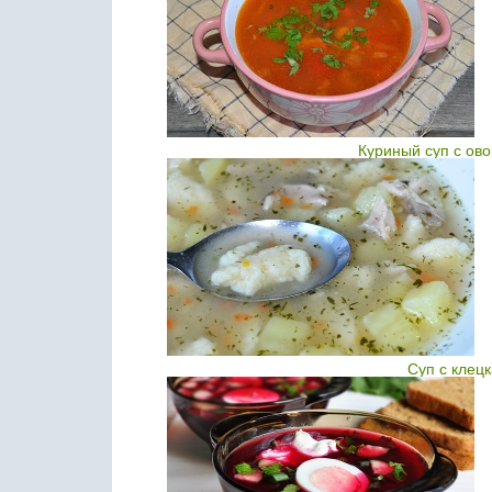
Куриный суп с ов
Суп с клецк