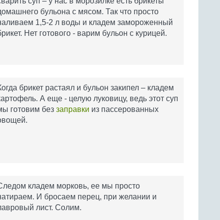
сварить суп – у нас в морозилке есть брикеты
домашнего бульона с мясом. Так что просто
наливаем 1,5-2 л воды и кладем замороженный
брикет. Нет готового - варим бульон с курицей.
Когда брикет растаял и бульон закипел – кладем
картофель. А еще - целую луковицу, ведь этот суп
мы готовим без
заправки
из пассерованных
овощей.
Следом кладем морковь, ее мы просто
натираем. И бросаем перец, при желании и
лавровый лист. Солим.