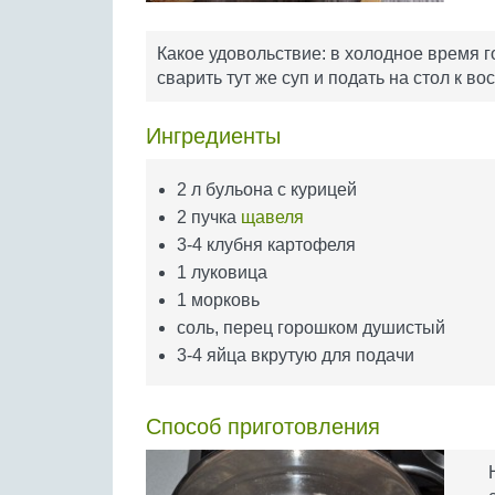
Какое удовольствие: в холодное время 
сварить тут же суп и подать на стол к во
Ингредиенты
2 л бульона с курицей
2 пучка
щавеля
3-4 клубня картофеля
1 луковица
1 морковь
соль, перец горошком душистый
3-4 яйца вкрутую для подачи
Способ приготовления