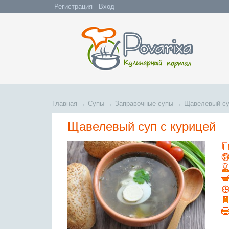
Регистрация
Вход
Главная
→
Супы
→
Заправочные супы
→
Щавелевый су
Щавелевый суп с курицей