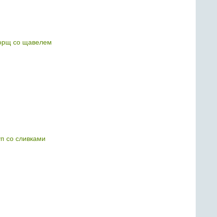
орщ со щавелем
уп со сливками