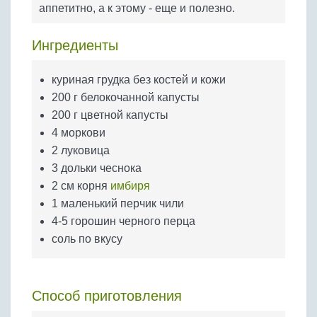
Бобовые
аппетитно, а к этому - еще и полезно.
Яйца
Ингредиенты
Крупы
куриная грудка без костей и кожи
200 г белокочанной капусты
200 г цветной капусты
4 моркови
2 луковица
3 дольки чеснока
2 см корня
имбиря
1 маленький перчик чили
4-5 горошин черного перца
соль по вкусу
Способ приготовления