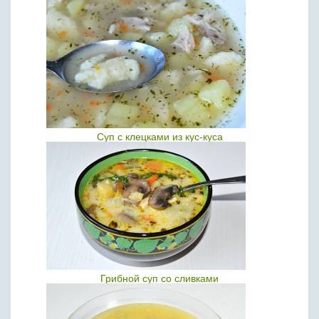
Суп с клецками из кус-куса
Грибной суп со сливками