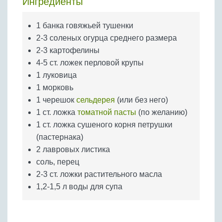
Ингредиенты
Бобовые
Яйца
1 банка говяжьей тушенки
Крупы
2-3 соленых огурца среднего размера
2-3 картофелины
4-5 ст. ложек перловой крупы
1 луковица
1 морковь
1 черешок
сельдерея
(или без него)
1 ст. ложка
томатной пасты
(по желанию)
1 ст. ложка сушеного корня петрушки
(пастернака)
2 лавровых листика
соль, перец
2-3 ст. ложки растительного масла
1,2-1,5 л воды для супа