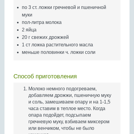
Бобовые
по 3 ст. ложки гречневой и пшеничной
Яйца
муки
Крупы
пол-литра молока
2 яйца
20 г свежих дрожжей
1 ст ложка растительного масла
меньше половинки ч. ложки соли
Способ приготовления
Молоко немного подогреваем,
добавляем дрожжи, пшеничную муку
и соль, замешиваем опару и на 1-1,5
часа ставим в теплое место. Когда
опара подойдет, подсыпаем
гречневую муку, взбиваем миксером
или венчиком, чтобы не было