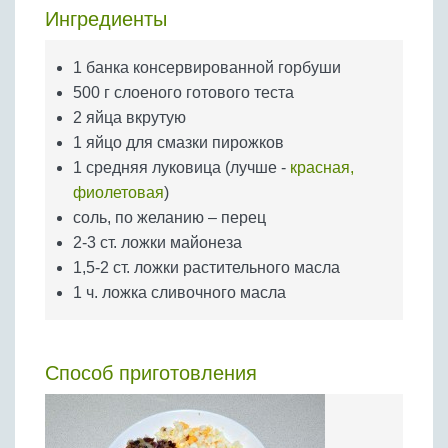
Бобовые
Ингредиенты
Яйца
1 банка консервированной горбуши
Крупы
500 г слоеного готового теста
2 яйца вкрутую
1 яйцо для смазки пирожков
1 средняя луковица (лучше -
красная,
фиолетовая
)
соль, по желанию – перец
2-3 ст. ложки майонеза
1,5-2 ст. ложки растительного масла
1 ч. ложка сливочного масла
Способ приготовления