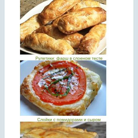
Рулетики: фарш в слоеном тесте
Слойки c помидорами и сыром