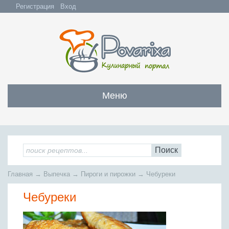
Регистрация
Вход
Меню
Закуски
Все закуски
Салаты
Поиск
Бутерброды и сэндвичи
Все салаты
Супы
Главная
→
Выпечка
→
Пироги и пирожки
→
Чебуреки
С мясом и субпродуктами
Салаты с мясом
Все супы
Мясо
С рыбой и морепродуктами
Чебуреки
С рыбой и морепродуктами
Бульоны
Всё мясо
Овощные и грибные
Рыба
Овощные салаты
Заправочные супы
Заливные блюда
Жареное мясо
Вся рыба
Фруктовые салаты