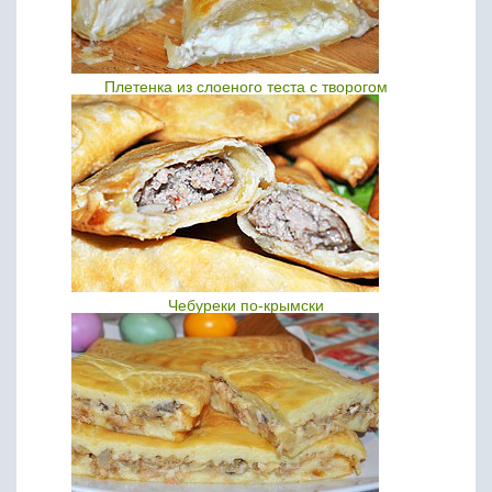
Плетенка из слоеного теста с творогом
Чебуреки по-крымски