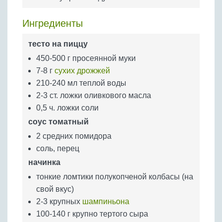
Бобовые
Яйца
Ингредиенты
Крупы
тесто на пиццу
450-500 г просеянной муки
7-8 г
сухих дрожжей
210-240 мл теплой воды
2-3 ст. ложки оливкового масла
0,5 ч. ложки соли
соус томатный
2 средних помидора
соль, перец
начинка
тонкие ломтики полукопченой колбасы (на
свой вкус)
2-3 крупных
шампиньона
100-140 г крупно тертого сыра