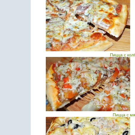
Пицца с кол
Пицца с м