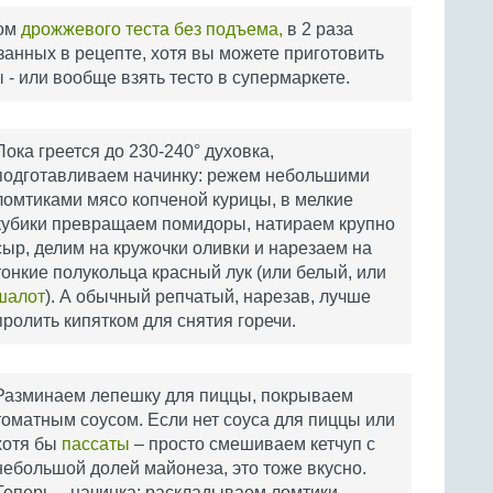
том
дрожжевого теста без подъема,
в 2 раза
занных в рецепте, хотя вы можете приготовить
 - или вообще взять тесто в супермаркете.
Пока греется до 230-240° духовка,
подготавливаем начинку: режем небольшими
ломтиками мясо копченой курицы, в мелкие
кубики превращаем помидоры, натираем крупно
сыр, делим на кружочки оливки и нарезаем на
тонкие полукольца красный лук (или белый, или
шалот
). А обычный репчатый, нарезав, лучше
пролить кипятком для снятия горечи.
Разминаем лепешку для пиццы, покрываем
томатным соусом. Если нет соуса для пиццы или
хотя бы
пассаты
– просто смешиваем кетчуп с
небольшой долей майонеза, это тоже вкусно.
Теперь – начинка: раскладываем ломтики