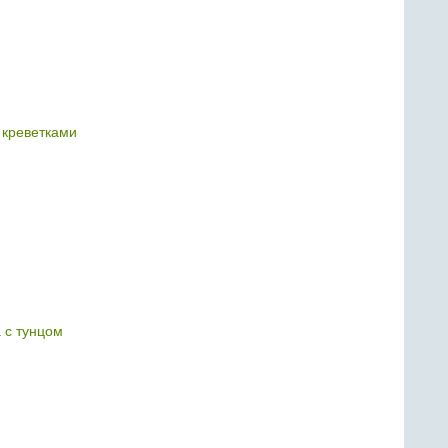
 креветками
 с тунцом