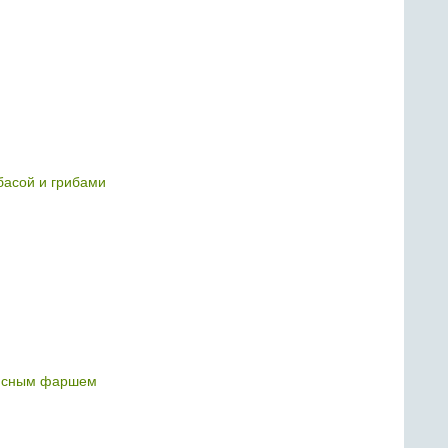
басой и грибами
ясным фаршем