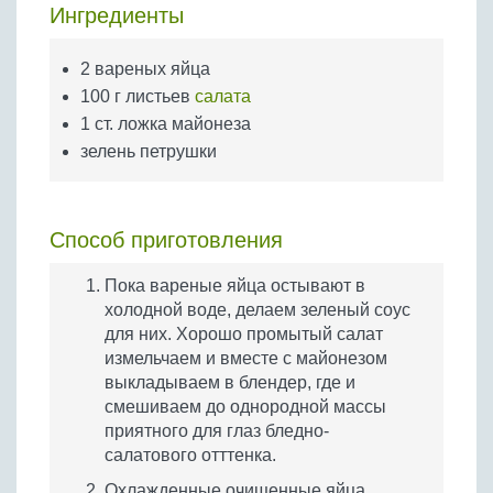
Бобовые
Ингредиенты
Яйца
2 вареных яйца
Крупы
100 г листьев
салата
1 ст. ложка майонеза
зелень петрушки
Способ приготовления
Пока вареные яйца остывают в
холодной воде, делаем зеленый соус
для них. Хорошо промытый салат
измельчаем и вместе с майонезом
выкладываем в блендер, где и
смешиваем до однородной массы
приятного для глаз бледно-
салатового отттенка.
Охлажденные очищенные яйца