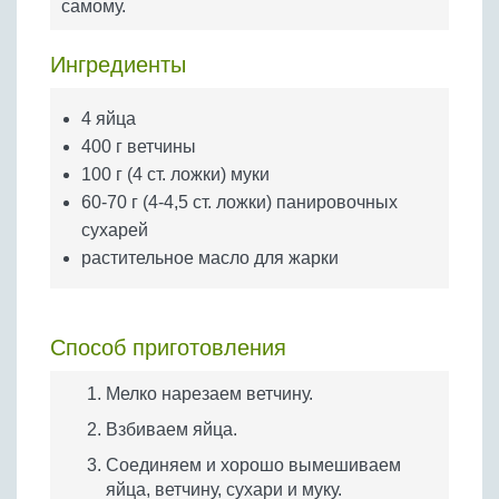
самому.
Бобовые
Яйца
Ингредиенты
Крупы
4 яйца
400 г ветчины
100 г (4 ст. ложки) муки
60-70 г (4-4,5 ст. ложки) панировочных
сухарей
растительное масло для жарки
Способ приготовления
Мелко нарезаем ветчину.
Взбиваем яйца.
Соединяем и хорошо вымешиваем
яйца, ветчину, сухари и муку.