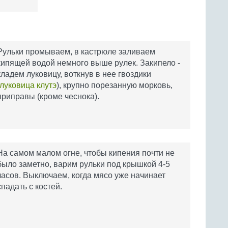
Рульки промываем, в кастрюле заливаем
кипящей водой немного выше рулек. Закипело -
кладем луковицу, воткнув в нее гвоздики
луковица клутэ
), крупно порезанную морковь,
приправы (кроме чеснока).
На самом малом огне, чтобы кипения почти не
было заметно, варим рульки под крышкой 4-5
часов. Выключаем, когда мясо уже начинает
спадать с костей.