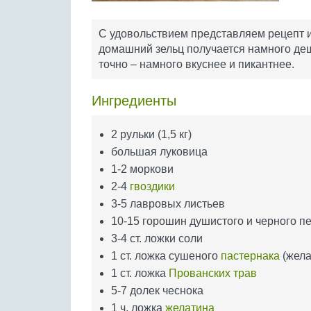
С удовольствием представляем рецепт из
домашний зельц получается намного деш
точно – намного вкуснее и пикантнее.
Ингредиенты
2 рульки (1,5 кг)
большая луковица
1-2 моркови
2-4
гвоздики
3-5 лавровых листьев
10-15 горошин душистого и черного п
3-4 ст. ложки соли
1 ст. ложка сушеного
пастернака
(жела
1 ст. ложка
Прованских трав
5-7 долек чеснока
1 ч. ложка
желатина