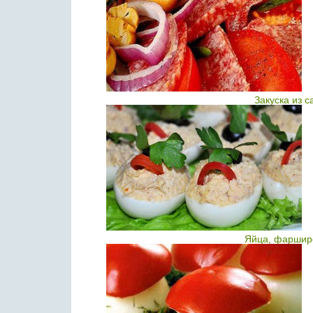
Закуска из 
Яйца, фаршир