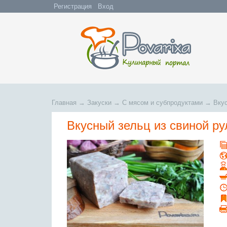
Регистрация
Вход
Главная
→
Закуски
→
С мясом и субпродуктами
→
Вкус
Вкусный зельц из свиной ру