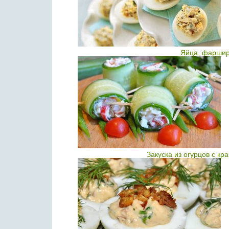
Яйца, фаршир
Закуска из огурцов с к