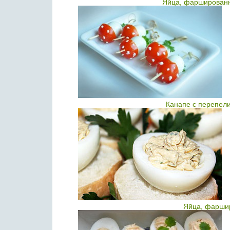
Яйца, фаршированн
Канапе с перепел
Яйца, фарши