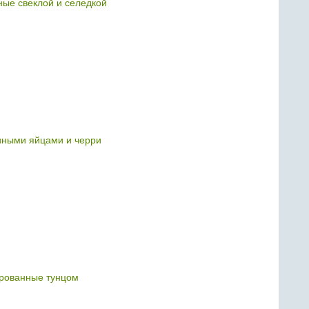
ые свеклой и селедкой
иными яйцами и черри
рованные тунцом