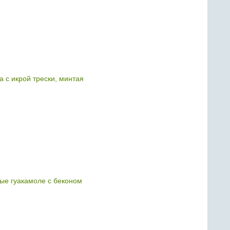
с икрой трески, минтая
е гуакамоле с беконом