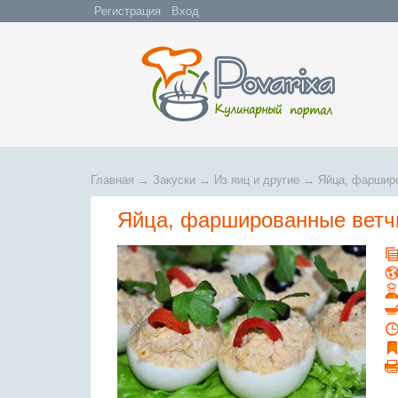
Регистрация
Вход
Главная
→
Закуски
→
Из яиц и другие
→
Яйца, фаршир
Яйца, фаршированные ветч