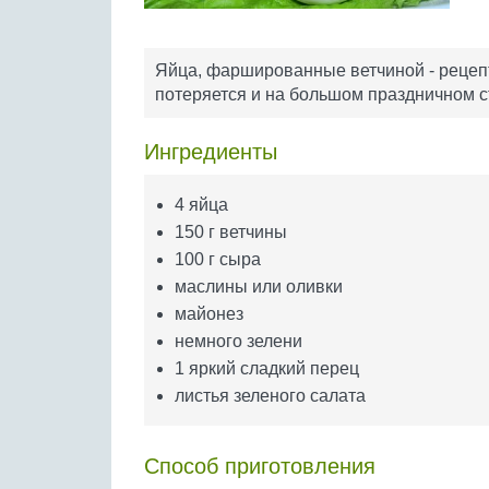
Яйца, фаршированные ветчиной - рецепт 
потеряется и на большом праздничном с
Ингредиенты
4 яйца
150 г ветчины
100 г сыра
маслины или оливки
майонез
немного зелени
1 яркий сладкий перец
листья зеленого салата
Способ приготовления