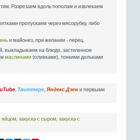
стим. Разрезаем вдоль пополам и извлекаем
елтками пропускаем через мясорубку, либо
ень
и майонез, при желании - перец.
й, выкладываем на блюдо, застеленное
ем
маслинами
(оливками), тонкими дольками
uTube
,
Твиттере
,
Яндекс.Дзен
и первыми
с яйцом
,
закуска с сыром
,
закуска с