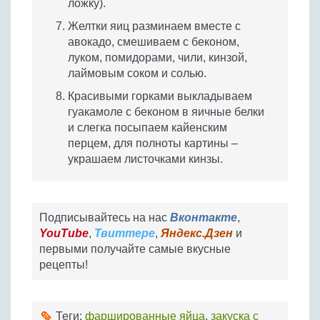
ложку).
Желтки яиц разминаем вместе с
авокадо, смешиваем с беконом,
луком, помидорами, чили, кинзой,
лаймовым соком и солью.
Красивыми горками выкладываем
гуакамоле с беконом в яичные белки
и слегка посыпаем кайенским
перцем, для полноты картины –
украшаем листочками кинзы.
Подписывайтесь на нас
Вконтакте
,
YouTube
,
Твиттере
,
Яндекс.Дзен
и
первыми получайте самые вкусные
рецепты!
Теги:
фаршированные яйца
,
закуска с