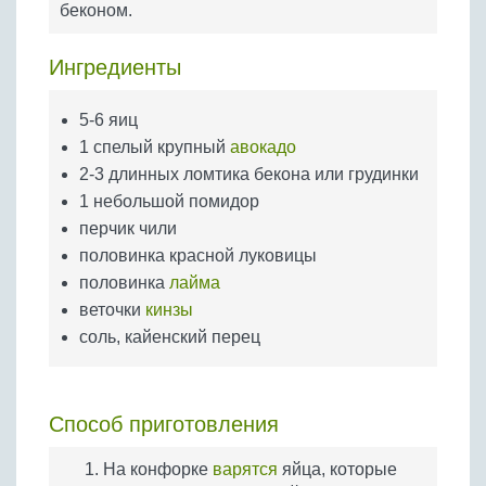
беконом.
Бобовые
Яйца
Ингредиенты
Крупы
5-6 яиц
1 спелый крупный
авокадо
2-3 длинных ломтика бекона или грудинки
1 небольшой помидор
перчик чили
половинка красной луковицы
половинка
лайма
веточки
кинзы
соль, кайенский перец
Способ приготовления
На конфорке
варятся
яйца, которые