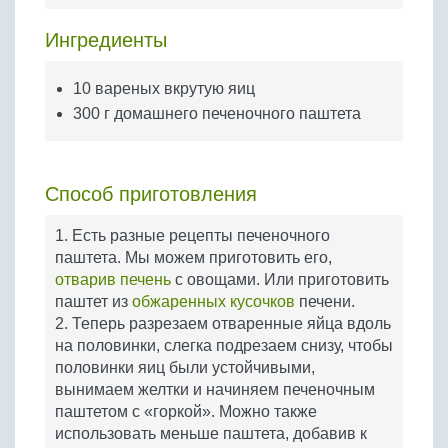
Бобовые
Ингредиенты
Яйца
Крупы
10 вареных вкрутую яиц
300 г домашнего печеночного паштета
Способ приготовления
1. Есть разные рецепты печеночного
паштета. Мы можем приготовить его,
отварив печень
с овощами. Или приготовить
паштет из
обжаренных кусочков
печени.
2. Теперь разрезаем отваренные яйца вдоль
на половинки, слегка подрезаем снизу, чтобы
половинки яиц были устойчивыми,
вынимаем желтки и начиняем печеночным
паштетом с «горкой». Можно также
использовать меньше паштета, добавив к