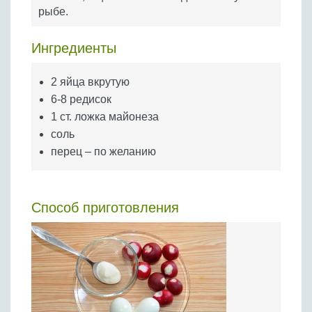
Бобовые
рыбе.
Яйца
Ингредиенты
Крупы
2 яйца вкрутую
6-8 редисок
1 ст. ложка майонеза
соль
перец – по желанию
Способ приготовления