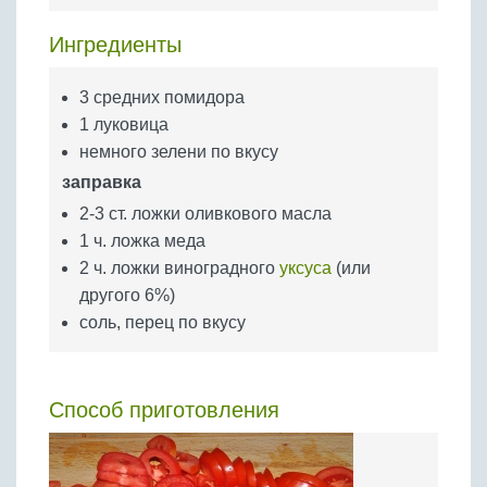
Бобовые
Ингредиенты
Яйца
Крупы
3 средних помидора
1 луковица
немного зелени по вкусу
заправка
2-3 ст. ложки оливкового масла
1 ч. ложка меда
2 ч. ложки виноградного
уксуса
(или
другого 6%)
соль, перец по вкусу
Способ приготовления