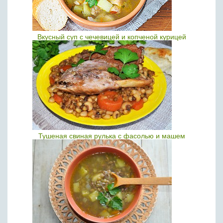
Вкусный суп с чечевицей и копченой курицей
Тушеная свиная рулька с фасолью и машем