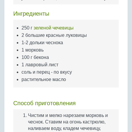
Бобовые
Яйца
Ингредиенты
Крупы
250 г
зеленой чечевицы
2 большие красные луковицы
1-2 дольки чеснока
1 морковь
100 г бекона
1 лавровый лист
соль и перец - по вкусу
растительное масло
Способ приготовления
Чистим и мелко нарезаем морковь и
чеснок. Ставим на огонь кастрюлю,
наливаем воду, кладем чечевицу,