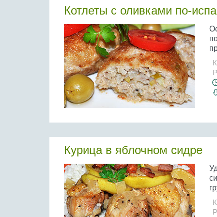
Котлеты с оливками по-испа
О
по
пр
К
Р
Курица в яблочном сидре
У
си
гр
К
Р