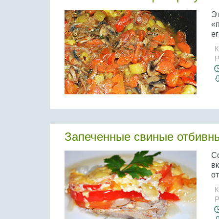
Эт
«п
ег
К
Р
Запеченные свиные отбивн
С
вк
от
К
Р