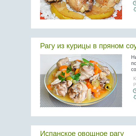
Рагу из курицы в пряном со
Н
по
со
К
Р
Испанское овощное рагу