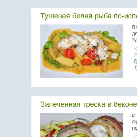
Тушеная белая рыба по-исп
В
д
ту
К
Р
Запеченная треска в беконе
И 
Ф
по