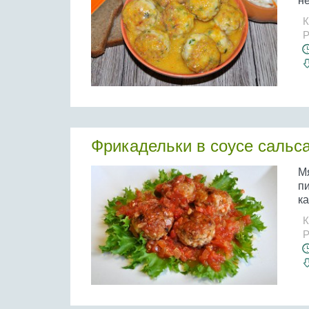
не
К
Р
Фрикадельки в соусе сальс
М
п
ка
К
Р