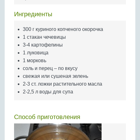
Бобовые
Яйца
Ингредиенты
Крупы
300 г куриного копченого окорочка
1 стакан чечевицы
3-4 картофелины
1 луковица
1 морковь
соль и перец – по вкусу
свежая или сушеная зелень
2-3 ст. ложки растительного масла
2-2,5 л воды для супа
Способ приготовления