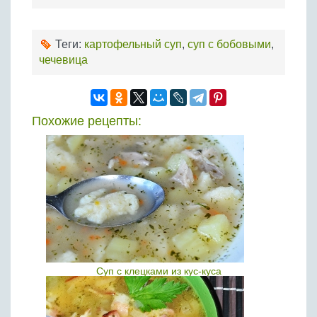
Теги:
картофельный суп
,
суп с бобовыми
,
чечевица
Похожие рецепты:
Суп с клецками из кус-куса