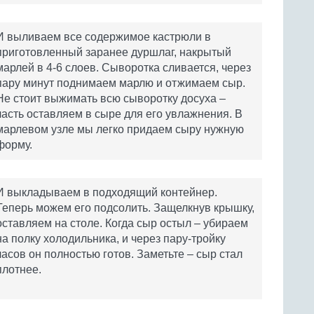
И выливаем все содержимое кастрюли в
приготовленный заранее дуршлаг, накрытый
марлей в 4-6 слоев. Сыворотка сливается, через
пару минут поднимаем марлю и отжимаем сыр.
Не стоит выжимать всю сыворотку досуха –
часть оставляем в сыре для его увлажнения. В
марлевом узле мы легко придаем сыру нужную
форму.
И выкладываем в подходящий контейнер.
Теперь можем его подсолить. Защелкнув крышку,
оставляем на столе. Когда сыр остыл – убираем
на полку холодильника, и через пару-тройку
часов он полностью готов. Заметьте – сыр стал
плотнее.