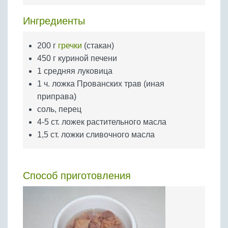
Бобовые
Ингредиенты
Яйца
Крупы
200 г
гречки
(стакан)
450 г куриной печени
1 средняя луковица
1 ч. ложка Прованских трав (иная
приправа)
соль, перец
4-5 ст. ложек растительного масла
1,5 ст. ложки сливочного масла
Способ приготовления