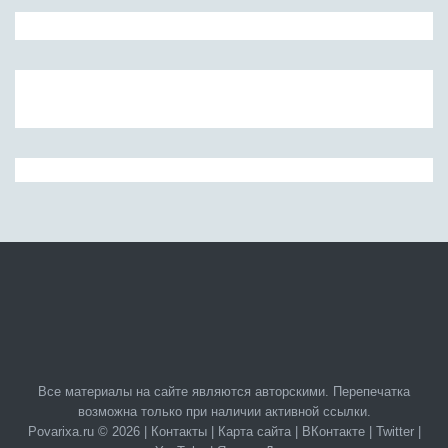
Все материалы на сайте являются авторскими. Перепечатка
возможна только при наличии активной ссылки.
Povarixa.ru © 2026 |
Контакты
|
Карта сайта
|
ВКонтакте
|
Twitter
|