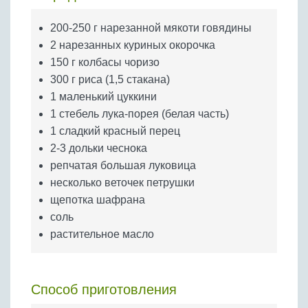
Бобовые
200-250 г нарезанной мякоти говядины
Яйца
2 нарезанных куриных окорочка
Крупы
150 г колбасы чоризо
300 г риса (1,5 стакана)
1 маленький цуккини
1 стебель лука-порея (белая часть)
1 сладкий красный перец
2-3 дольки чеснока
репчатая большая луковица
несколько веточек петрушки
щепотка шафрана
соль
растительное масло
Способ приготовления