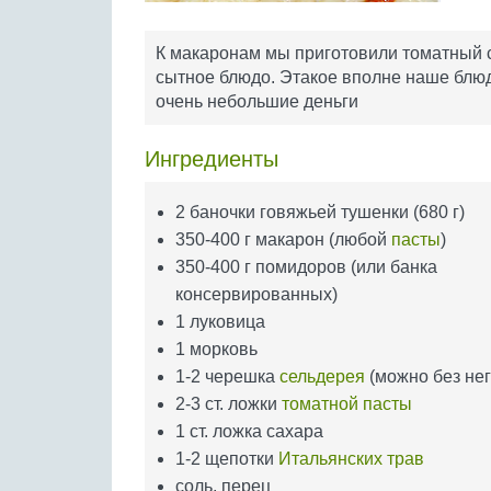
К макаронам мы приготовили томатный с
сытное блюдо. Этакое вполне наше блюдо
очень небольшие деньги
Ингредиенты
2 баночки говяжьей тушенки (680 г)
350-400 г макарон (любой
пасты
)
350-400 г помидоров (или банка
консервированных)
1 луковица
1 морковь
1-2 черешка
сельдерея
(можно без нег
2-3 ст. ложки
томатной пасты
1 ст. ложка сахара
1-2 щепотки
Итальянских трав
соль, перец