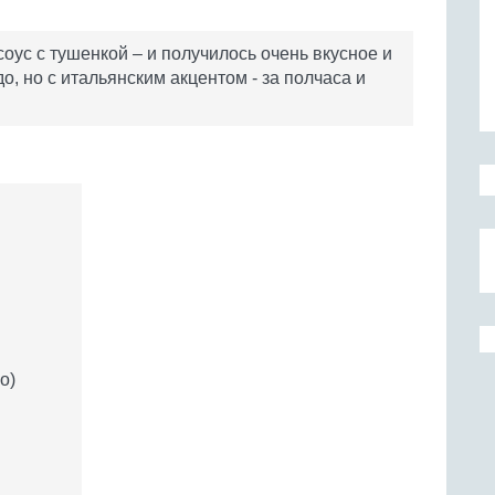
оус с тушенкой – и получилось очень вкусное и
, но с итальянским акцентом - за полчаса и
о)