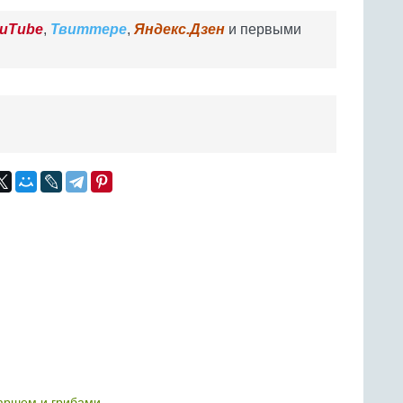
uTube
,
Твиттере
,
Яндекс.Дзен
и первыми
аршем и грибами