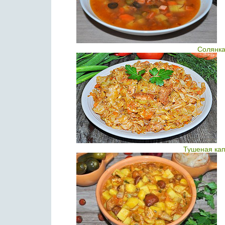
Солянка
Тушеная кап