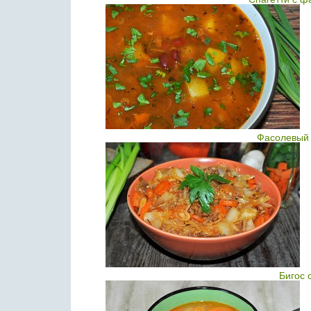
Фасолевый 
Бигос 