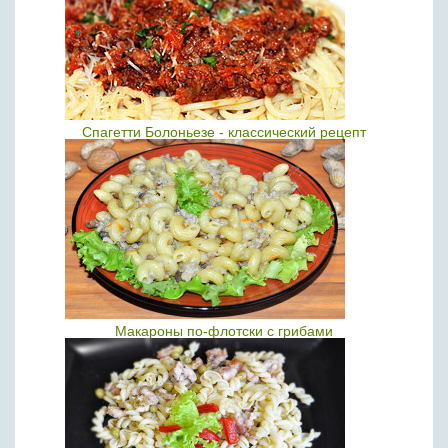
Спагетти Болоньезе - классический рецепт
Макароны по-флотски с грибами